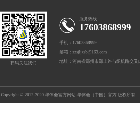
服务热线
17603868999
手机：17603868999
邮箱：zzsjljxsb@163.com
地址：河南省郑州市郑上路与织机路交叉口
扫码关注我们
Copyright © 2012-2020 华体会官方网站-华体会（中国）官方 版权所有