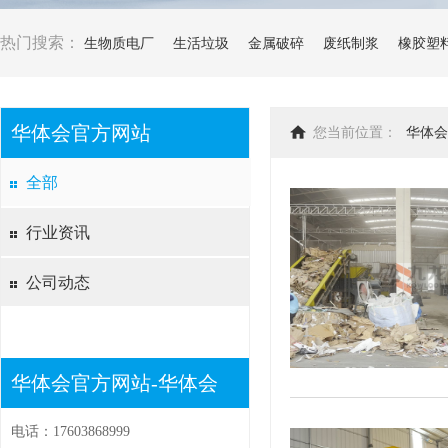
热门搜索：
生物质电厂
生活垃圾
金属破碎
废纸制浆
橡胶塑
华体会官方网站
您当前位置：
华体会
全部
行业资讯
公司动态
华体会官方网站-华体会
（中国）官方
电话：17603868999