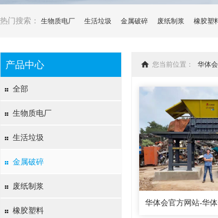
热门搜索：
生物质电厂
生活垃圾
金属破碎
废纸制浆
橡胶塑
产品中心
您当前位置：
华体会
全部
生物质电厂
生活垃圾
金属破碎
废纸制浆
华体会官方网站-华
橡胶塑料