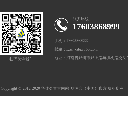
服务热线
17603868999
手机：17603868999
邮箱：zzsjljxsb@163.com
地址：河南省郑州市郑上路与织机路交叉口
扫码关注我们
Copyright © 2012-2020 华体会官方网站-华体会（中国）官方 版权所有