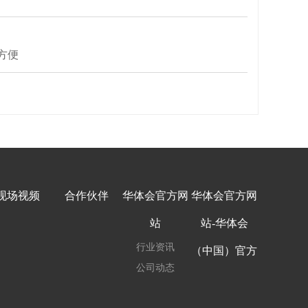
方便
现场视频
合作伙伴
华体会官方网
华体会官方网
站
站-华体会
行业资讯
（中国）官方
公司动态