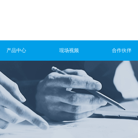
产品中心
现场视频
合作伙伴