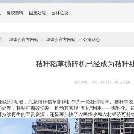
浆
橡胶塑料
固废处理
园林垃圾
置：
华体会官方网站
>
华体会官方网站
>
公司动态
秸秆稻草撕碎机已经成为秸秆
发布时间：2025-12-22 10:20:52 浏览：
物处理领域，九龙秸秆稻草撕碎机作为一款处理稻草、秸秆等农
细处理，将秸秆撕碎切割，推动其实现“五化”利用——燃料化、
可持续再生的宝贵资源，还显著加快了农民增收和农村经济可持