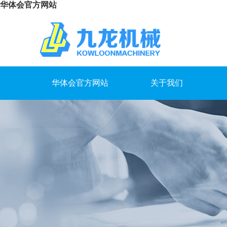
华体会官方网站
华体会官方网站
关于我们