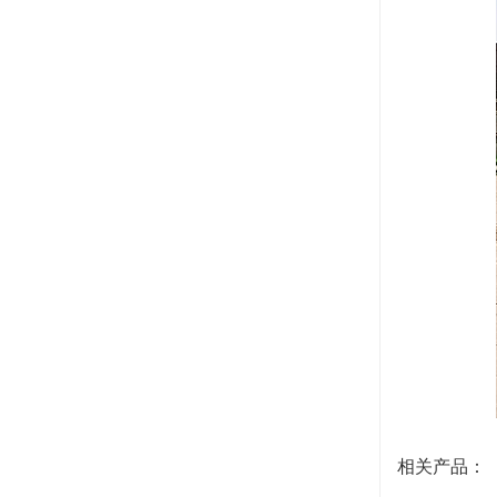
相关产品：