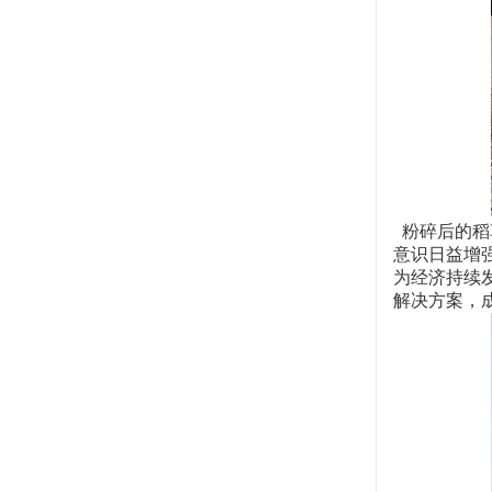
粉碎后的稻
意识日益增
为经济持续
解决方案，