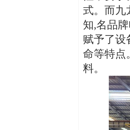
式。而九
知,名品
赋予了设
命等特点
料。