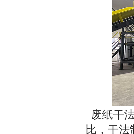
废纸干法
比，干法