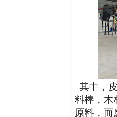
其中，皮
料棒，木
原料，而