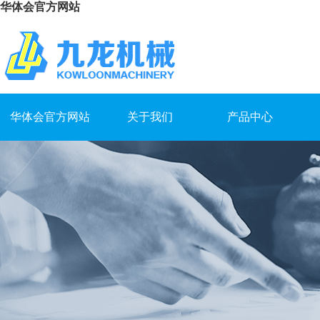
华体会官方网站
华体会官方网站
关于我们
产品中心