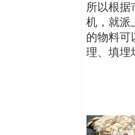
所以根据
机，就派
的物料可
理、填埋