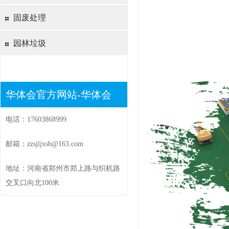
固废处理
园林垃圾
华体会官方网站-华体会
（中国）官方
电话：17603868999
邮箱：zzsjljxsb@163.com
地址：河南省郑州市郑上路与织机路
交叉口向北100米