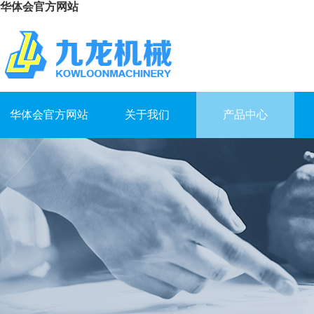
华体会官方网站
华体会官方网站
关于我们
产品中心