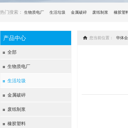
热门搜索：
生物质电厂
生活垃圾
金属破碎
废纸制浆
橡胶塑
产品中心
您当前位置：
华体会
全部
生物质电厂
生活垃圾
金属破碎
废纸制浆
橡胶塑料