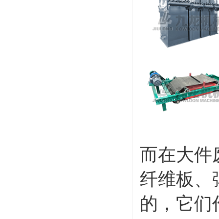
而在大件
纤维板、
的，它们