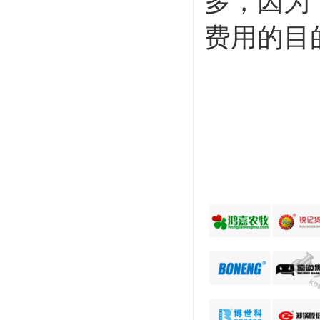
多，因为
费用的目